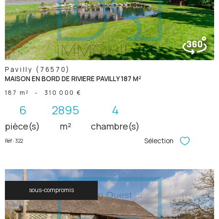
bien
Pavilly (76570)
MAISON EN BORD DE RIVIERE PAVILLY 187 M²
187 m²
-
310 000 €
6
2895
4
pièce(s)
m²
chambre(s)
Sélection
Réf : 322
Sélectionner
sous-compromis
voir le