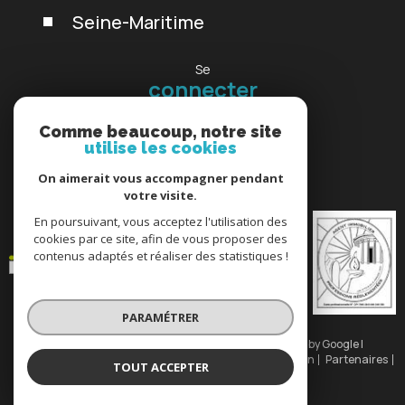
Seine-Maritime
Se
connecter
espace propriétaire
Comme beaucoup, notre site
utilise les cookies
Nous
On aimerait vous accompagner pendant
adhérons
votre visite.
En poursuivant, vous acceptez l'utilisation des
cookies par ce site, afin de vous proposer des
contenus adaptés et réaliser des statistiques !
PARAMÉTRER
© 2026 | Tous droits réservés | Traduction powered by Google |
Nos honoraires
Plan du site
Mentions légales
Admin
Partenaires
TOUT ACCEPTER
Politique RGPD
Cookies