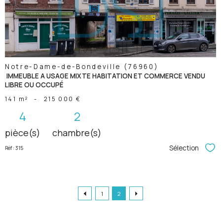
bien
Notre-Dame-de-Bondeville (76960)
IMMEUBLE A USAGE MIXTE HABITATION ET COMMERCE VENDU
LIBRE OU OCCUPÉ
141 m²
-
215 000 €
4
2
pièce(s)
chambre(s)
Sélection
Réf : 315
Sél
1
2