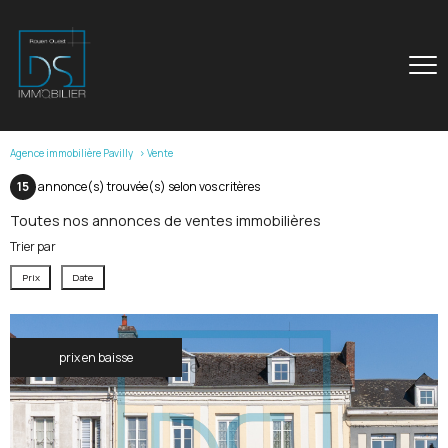
Agence immobilière Pavilly
Vente
15
annonce(s) trouvée(s) selon vos critères
Toutes nos annonces de ventes immobilières
Trier par
Prix
Date
prix en baisse
voir le