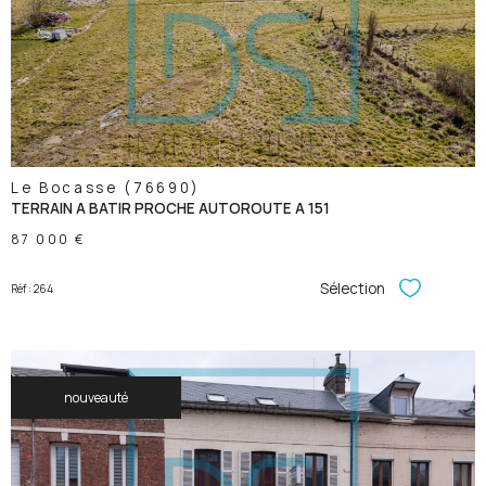
voir le
bien
Le Bocasse (76690)
TERRAIN A BATIR PROCHE AUTOROUTE A 151
87 000 €
Sélection
Réf : 264
Sélectionner
nouveauté
voir le