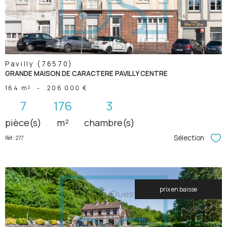
bien
Pavilly (76570)
GRANDE MAISON DE CARACTERE PAVILLY CENTRE
164 m²
-
206 000 €
7
176
3
pièce(s)
m²
chambre(s)
Sélection
Réf : 277
Sél
prix en baisse
voir le