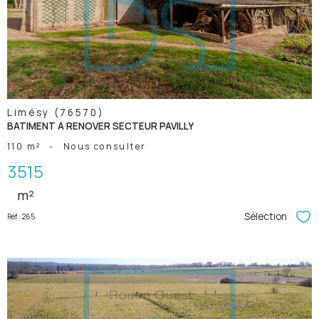
bien
Limésy (76570)
BATIMENT A RENOVER SECTEUR PAVILLY
110 m²
-
Nous consulter
3515
m²
Sélection
Réf : 265
Sél