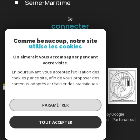
Seine-Maritime
Se
connecter
espace propriétaire
Comme beaucoup, notre site
utilise les cookies
Nous
On aimerait vous accompagner pendant
adhérons
votre visite.
En poursuivant, vous acceptez l'utilisation des
cookies par ce site, afin de vous proposer des
contenus adaptés et réaliser des statistiques !
PARAMÉTRER
© 2026 | Tous droits réservés | Traduction powered by Google |
Nos honoraires
Plan du site
Mentions légales
Admin
Partenaires
TOUT ACCEPTER
Politique RGPD
Cookies