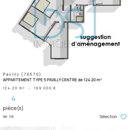
voir le
bien
Pavilly (76570)
APPARTEMENT TYPE 5 PAVILLY CENTRE de 124.20 m²
124,20 m²
-
199 000 €
4
pièce(s)
Sélection
Réf : 318
Sél