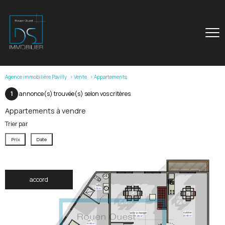
Agence immobilière Pavilly
Vente
Appartements
1
annonce(s) trouvée(s) selon vos critères
Appartements à vendre
Trier par
Prix
Date
accord