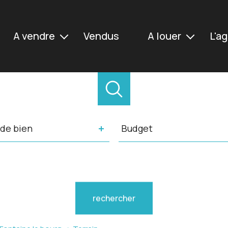
a vendre
vendus
a louer
l'
Maisons
Maisons
Appartements
Appartements
Terrains
Autres
e
Budget
Immeubles
de bien
Budget
n
rence
Distance
5 km
10 km
20 km
rechercher