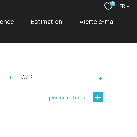
Langu
0
FR
agence
estimation
alerte e-mail
Ville
plus de critères