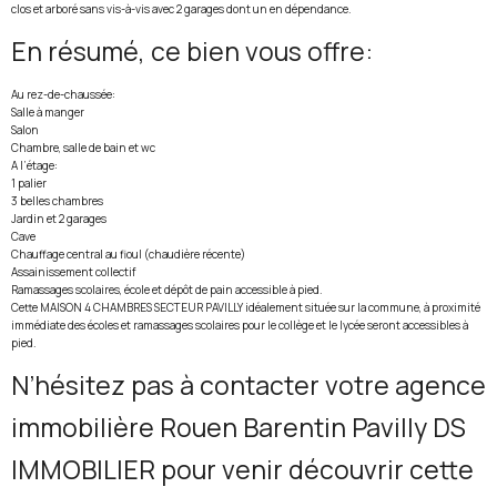
clos et arboré sans vis-à-vis avec 2 garages dont un en dépendance.
En résumé, ce bien vous offre:
Au rez-de-chaussée:
Salle à manger
Salon
Chambre, salle de bain et wc
A l’étage:
1 palier
3 belles chambres
Jardin et 2 garages
Cave
Chauffage central au fioul (chaudière récente)
Assainissement collectif
Ramassages scolaires, école et dépôt de pain accessible à pied.
Cette MAISON 4 CHAMBRES SECTEUR PAVILLY idéalement située sur la commune, à proximité
immédiate des écoles et ramassages scolaires pour le collège et le lycée seront accessibles à
pied.
N’hésitez pas à contacter votre agence
immobilière Rouen Barentin Pavilly DS
IMMOBILIER pour venir découvrir cette