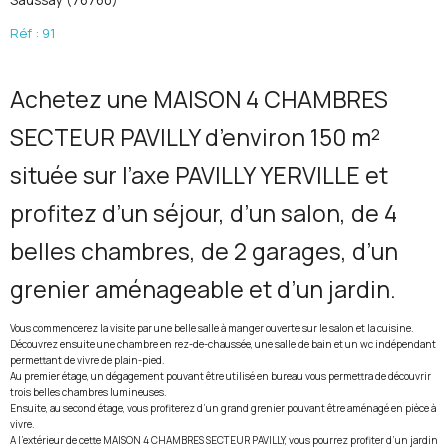
Saussay (76760)
Réf : 91
Achetez une MAISON 4 CHAMBRES
SECTEUR PAVILLY d’environ 150 m²
située sur l’axe PAVILLY YERVILLE et
profitez d’un séjour, d’un salon, de 4
belles chambres, de 2 garages, d’un
grenier aménageable et d’un jardin.
Vous commencerez la visite par une belle salle à manger ouverte sur le salon et la cuisine.
Découvrez ensuite une chambre en rez-de-chaussée, une salle de bain et un wc indépendant
permettant de vivre de plain-pied.
Au premier étage, un dégagement pouvant être utilisé en bureau vous permettra de découvrir
trois belles chambres lumineuses.
Ensuite, au second étage, vous profiterez d’un grand grenier pouvant être aménagé en pièce à
vivre.
A l’extérieur de cette MAISON 4 CHAMBRES SECTEUR PAVILLY, vous pourrez profiter d’un jardin