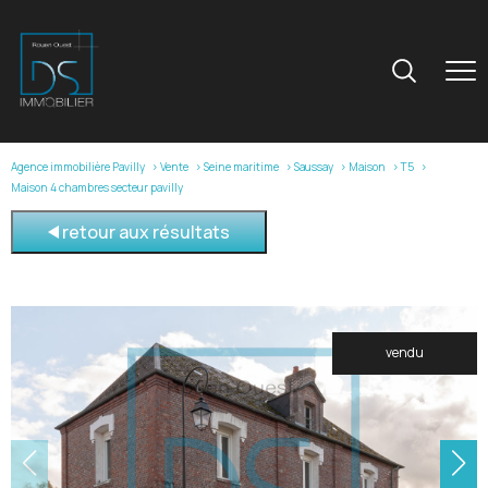
Agence immobilière Pavilly
Vente
Seine maritime
Saussay
Maison
T5
Maison 4 chambres secteur pavilly
retour aux résultats
vendu