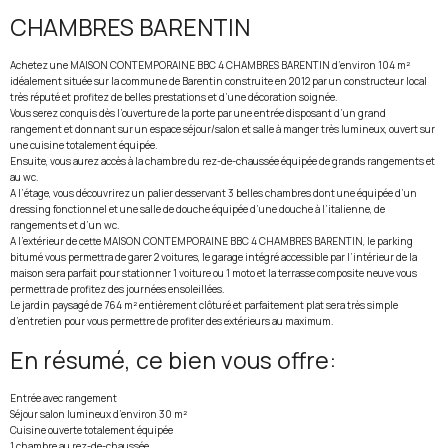
CHAMBRES BARENTIN
Achetez une MAISON CONTEMPORAINE BBC 4 CHAMBRES BARENTIN d’environ 104 m²
idéalement située sur la commune de Barentin construite en 2012 par un constructeur local
très réputé et profitez de belles prestations et d’une décoration soignée.
Vous serez conquis dès l’ouverture de la porte par une entrée disposant d’un grand
rangement et donnant sur un espace séjour/salon et salle à manger très lumineux, ouvert sur
une cuisine totalement équipée.
Ensuite, vous aurez accès à la chambre du rez-de-chaussée équipée de grands rangements et
au wc.
A l’étage, vous découvrirez un palier desservant 3 belles chambres dont une équipée d’un
dressing fonctionnel et une salle de douche équipée d’une douche à l’italienne, de
rangements et d’un wc.
A l’extérieur de cette MAISON CONTEMPORAINE BBC 4 CHAMBRES BARENTIN, le parking
bitumé vous permettra de garer 2 voitures, le garage intégré accessible par l’intérieur de la
maison sera parfait pour stationner 1 voiture ou 1 moto et la terrasse composite neuve vous
permettra de profitez des journées ensoleillées.
Le jardin paysagé de 764 m² entièrement clôturé et parfaitement plat sera très simple
d’entretien pour vous permettre de profiter des extérieurs au maximum.
En résumé, ce bien vous offre:
Entrée avec rangement
Séjour salon lumineux d’environ 30 m²
Cuisine ouverte totalement équipée
1 chambre au rez-de-chaussée