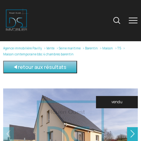
Agence immobilière Pavilly
Vente
Seine maritime
Barentin
Maison
T5
Maison contemporaine bbc 4 chambres barentin
retour aux résultats
vendu