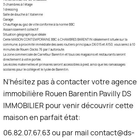
3 chambres à l’étage
1 dressing
Salle de douche à l’italienne
Garage
Chauffage au gaz de ville conforme à la norme BBC
Assainissement collectif
Situation géographique idéale
Cette MAISON CONTEMPORAINE BBC 4 CHAMBRES BARENTIN idéalement située sur la
commune, à proximité immédiate des axes routiers principaux D6015 et A150, vous serez à 10
minutes de Rouen Docks 76 par l’autoroute.
La zone commerciale de Carrefour Barentin et tous ces magasins et restaurants seront
directement à votre portée.
Les écoles maternelles et primaires seront accessibles à pied, ainsi que les ramassages
scolaires pour le collège et le lycée de Barentin.
N’hésitez pas à contacter votre agence
immobilière Rouen Barentin Pavilly DS
IMMOBILIER pour venir découvrir cette
maison en parfait état:
06.82.07.67.63 ou par mail contact@ds-