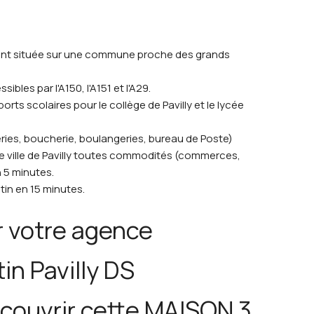
nt située sur une commune proche des grands
les par l'A150, l'A151 et l'A29.
rts scolaires pour le collège de Pavilly et le lycée
ies, boucherie, boulangeries, bureau de Poste)
re ville de Pavilly toutes commodités (commerces,
n 5 minutes.
in en 15 minutes.
r votre agence
in Pavilly DS
couvrir cette MAISON 3