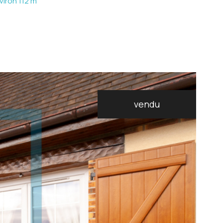
viron 112 m
vendu