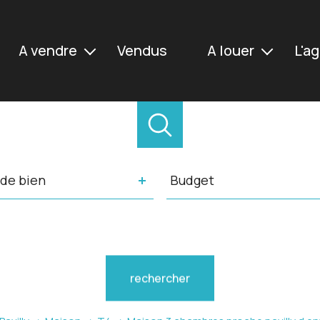
a vendre
vendus
a louer
l'
Maisons
Maisons
Appartements
Appartements
Terrains
Autres
e
Budget
Immeubles
de bien
Budget
n
rence
Distance
5 km
10 km
20 km
rechercher