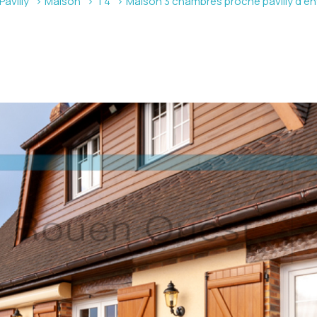
Pavilly
Maison
T4
Maison 3 chambres proche pavilly d en