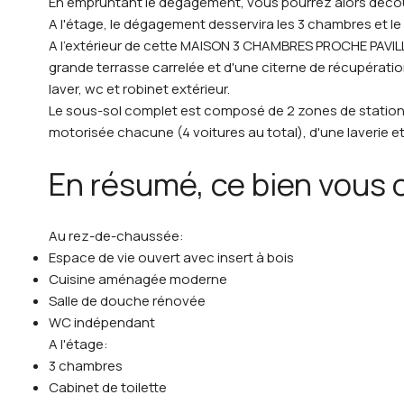
En empruntant le dégagement, vous pourrez alors découv
A l'étage, le dégagement desservira les 3 chambres et le 
A l'extérieur de cette MAISON 3 CHAMBRES PROCHE PAVILL
grande terrasse carrelée et d'une citerne de récupératio
laver, wc et robinet extérieur.
Le sous-sol complet est composé de 2 zones de station
motorisée chacune (4 voitures au total), d'une laverie et
En résumé, ce bien vous o
Au rez-de-chaussée:
Espace de vie ouvert avec insert à bois
Cuisine aménagée moderne
Salle de douche rénovée
WC indépendant
A l'étage:
3 chambres
Cabinet de toilette