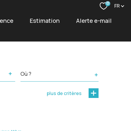
Langu
0
FR
agence
estimation
alerte e-mail
Ville
plus de critères